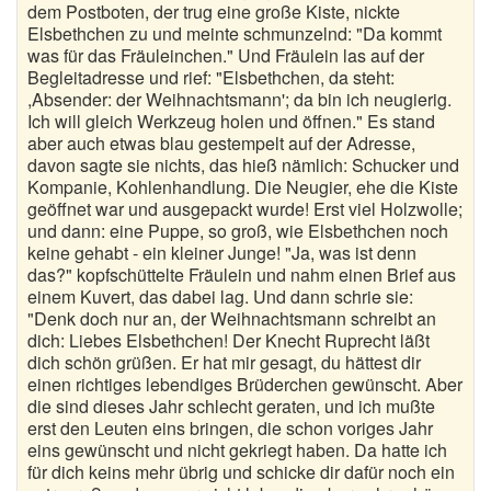
dem Postboten, der trug eine große Kiste, nickte
Elsbethchen zu und meinte schmunzelnd: "Da kommt
was für das Fräuleinchen." Und Fräulein las auf der
Begleitadresse und rief: "Elsbethchen, da steht:
,Absender: der Weihnachtsmann'; da bin ich neugierig.
Ich will gleich Werkzeug holen und öffnen." Es stand
aber auch etwas blau gestempelt auf der Adresse,
davon sagte sie nichts, das hieß nämlich: Schucker und
Kompanie, Kohlenhandlung. Die Neugier, ehe die Kiste
geöffnet war und ausgepackt wurde! Erst viel Holzwolle;
und dann: eine Puppe, so groß, wie Elsbethchen noch
keine gehabt - ein kleiner Junge! "Ja, was ist denn
das?" kopfschüttelte Fräulein und nahm einen Brief aus
einem Kuvert, das dabei lag. Und dann schrie sie:
"Denk doch nur an, der Weihnachtsmann schreibt an
dich: Liebes Elsbethchen! Der Knecht Ruprecht läßt
dich schön grüßen. Er hat mir gesagt, du hättest dir
einen richtiges lebendiges Brüderchen gewünscht. Aber
die sind dieses Jahr schlecht geraten, und ich mußte
erst den Leuten eins bringen, die schon voriges Jahr
eins gewünscht und nicht gekriegt haben. Da hatte ich
für dich keins mehr übrig und schicke dir dafür noch ein