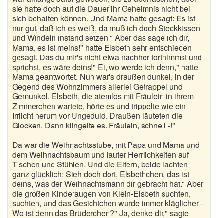
sie hatte doch auf die Dauer ihr Geheimnis nicht bei
sich behalten können. Und Mama hatte gesagt: Es ist
nur gut, daß ich es weiß, da muß ich doch Steckkissen
und Windeln instand setzen." Aber das sage ich dir,
Mama, es ist meins!" hatte Elsbeth sehr entschieden
gesagt. Das du mir's nicht etwa nachher fortnimmst und
sprichst, es wäre deins!" Ei, wo werde ich denn," hatte
Mama geantwortet. Nun war's draußen dunkel, in der
Gegend des Wohnzimmers allerlei Getrappel und
Gemunkel. Elsbeth, die atemlos mit Fräulein in ihrem
Zimmerchen wartete, hörte es und trippelte wie ein
Irrlicht herum vor Ungeduld. Draußen läuteten die
Glocken. Dann klingelte es. Fräulein, schnell -!"
Da war die Weihnachtsstube, mit Papa und Mama und
dem Weihnachtsbaum und lauter Herrlichkeiten auf
Tischen und Stühlen. Und die Eltern, beide lachten
ganz glücklich: Sieh doch dort, Elsbethchen, das ist
deins, was der Weihnachtsmann dir gebracht hat." Aber
die großen Kinderaugen von Klein-Elsbeth suchten,
suchten, und das Gesichtchen wurde immer kläglicher -
Wo ist denn das Brüderchen?" Ja, denke dir," sagte