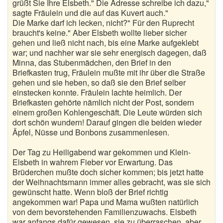
grüßt Sie Ihre Elsbeth." Die Adresse schreibe ich dazu,"
sagte Fräulein und die auf das Kuvert auch."
Die Marke darf ich lecken, nicht?" Für den Ruprecht
braucht's keine." Aber Elsbeth wollte lieber sicher
gehen und ließ nicht nach, bis eine Marke aufgeklebt
war; und nachher war sie sehr energisch dagegen, daß
Minna, das Stubenmädchen, den Brief in den
Briefkasten trug, Fräulein mußte mit ihr über die Straße
gehen und sie heben, so daß sie den Brief selber
einstecken konnte. Fräulein lachte heimlich. Der
Briefkasten gehörte nämlich nicht der Post, sondern
einem großen Kohlengeschäft. Die Leute würden sich
dort schön wundern! Darauf gingen die beiden wieder
Äpfel, Nüsse und Bonbons zusammenlesen.
Der Tag zu Heiligabend war gekommen und Klein-
Elsbeth in wahrem Fieber vor Erwartung. Das
Brüderchen mußte doch sicher kommen; bis jetzt hatte
der Weihnachtsmann immer alles gebracht, was sie sich
gewünscht hatte. Wenn bloß der Brief richtig
angekommen war! Papa und Mama wußten natürlich
von dem bevorstehenden Familienzuwachs. Elsbeth
war anfangs dafür gewesen, sie zu überraschen, aber