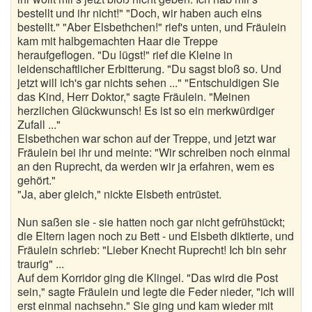
bestellt und ihr nicht!" "Doch, wir haben auch eins
bestellt." "Aber Elsbethchen!" rief's unten, und Fräulein
kam mit halbgemachten Haar die Treppe
heraufgeflogen. "Du lügst!" rief die Kleine in
leidenschaftlicher Erbitterung. "Du sagst bloß so. Und
jetzt will ich's gar nichts sehen ..." "Entschuldigen Sie
das Kind, Herr Doktor," sagte Fräulein. "Meinen
herzlichen Glückwunsch! Es ist so ein merkwürdiger
Zufall ..."
Elsbethchen war schon auf der Treppe, und jetzt war
Fräulein bei ihr und meinte: "Wir schreiben noch einmal
an den Ruprecht, da werden wir ja erfahren, wem es
gehört."
"Ja, aber gleich," nickte Elsbeth entrüstet.
Nun saßen sie - sie hatten noch gar nicht gefrühstückt;
die Eltern lagen noch zu Bett - und Elsbeth diktierte, und
Fräulein schrieb: "Lieber Knecht Ruprecht! Ich bin sehr
traurig" ...
Auf dem Korridor ging die Klingel. "Das wird die Post
sein," sagte Fräulein und legte die Feder nieder, "ich will
erst einmal nachsehn." Sie ging und kam wieder mit