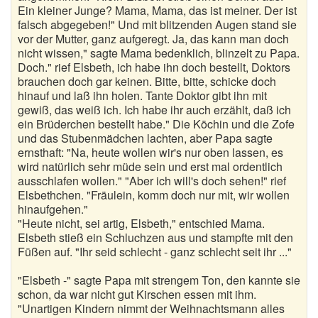
Ein kleiner Junge? Mama, Mama, das ist meiner. Der ist
falsch abgegeben!" Und mit blitzenden Augen stand sie
vor der Mutter, ganz aufgeregt. Ja, das kann man doch
nicht wissen," sagte Mama bedenklich, blinzelt zu Papa.
Doch." rief Elsbeth, ich habe ihn doch bestellt, Doktors
brauchen doch gar keinen. Bitte, bitte, schicke doch
hinauf und laß ihn holen. Tante Doktor gibt ihn mit
gewiß, das weiß ich. Ich habe ihr auch erzählt, daß ich
ein Brüderchen bestellt habe." Die Köchin und die Zofe
und das Stubenmädchen lachten, aber Papa sagte
ernsthaft: "Na, heute wollen wir's nur oben lassen, es
wird natürlich sehr müde sein und erst mal ordentlich
ausschlafen wollen." "Aber ich will's doch sehen!" rief
Elsbethchen. "Fräulein, komm doch nur mit, wir wollen
hinaufgehen."
"Heute nicht, sei artig, Elsbeth," entschied Mama.
Elsbeth stieß ein Schluchzen aus und stampfte mit den
Füßen auf. "Ihr seid schlecht - ganz schlecht seit ihr ..."
"Elsbeth -" sagte Papa mit strengem Ton, den kannte sie
schon, da war nicht gut Kirschen essen mit ihm.
"Unartigen Kindern nimmt der Weihnachtsmann alles