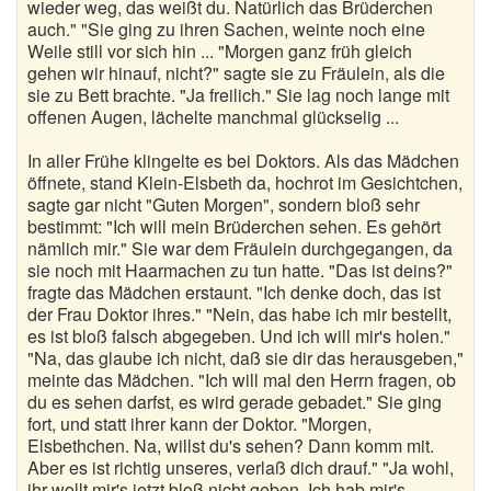
wieder weg, das weißt du. Natürlich das Brüderchen
auch." "Sie ging zu ihren Sachen, weinte noch eine
Weile still vor sich hin ... "Morgen ganz früh gleich
gehen wir hinauf, nicht?" sagte sie zu Fräulein, als die
sie zu Bett brachte. "Ja freilich." Sie lag noch lange mit
offenen Augen, lächelte manchmal glückselig ...
In aller Frühe klingelte es bei Doktors. Als das Mädchen
öffnete, stand Klein-Elsbeth da, hochrot im Gesichtchen,
sagte gar nicht "Guten Morgen", sondern bloß sehr
bestimmt: "Ich will mein Brüderchen sehen. Es gehört
nämlich mir." Sie war dem Fräulein durchgegangen, da
sie noch mit Haarmachen zu tun hatte. "Das ist deins?"
fragte das Mädchen erstaunt. "Ich denke doch, das ist
der Frau Doktor ihres." "Nein, das habe ich mir bestellt,
es ist bloß falsch abgegeben. Und ich will mir's holen."
"Na, das glaube ich nicht, daß sie dir das herausgeben,"
meinte das Mädchen. "Ich will mal den Herrn fragen, ob
du es sehen darfst, es wird gerade gebadet." Sie ging
fort, und statt ihrer kann der Doktor. "Morgen,
Elsbethchen. Na, willst du's sehen? Dann komm mit.
Aber es ist richtig unseres, verlaß dich drauf." "Ja wohl,
ihr wollt mir's jetzt bloß nicht geben. Ich hab mir's