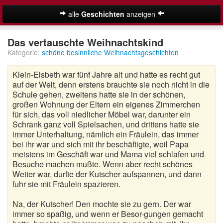
alle
Geschichten
anzeigen
Weihnachtsgeschichten
Das vertauschte Weihnachtskind
Kategorie:
schöne besinnliche Weihnachtsgeschichten
Adventsgeschichten
Klein-Elsbeth war fünf Jahre alt und hatte es recht gut
Besinnliche Weihnachtsgeschichten
auf der Welt, denn erstens brauchte sie noch nicht in die
Schule gehen, zweitens hatte sie in der schönen,
Kurze Weihnachtsgeschichten
großen Wohnung der Eltern ein eigenes Zimmerchen
für sich, das voll niedlicher Möbel war, darunter ein
Lustige Weihnachtsgeschichten
Schrank ganz voll Spielsachen, und drittens hatte sie
immer Unterhaltung, nämlich ein Fräulein, das immer
Moderne Weihnachtsgeschichten
bei ihr war und sich mit ihr beschäftigte, weil Papa
meistens im Geschäft war und Mama viel schlafen und
Weihnachtsgeschichten für Kinder
Besuche machen mußte. Wenn aber recht schönes
Suche
Wetter war, durfte der Kutscher aufspannen, und dann
Weihnachtsmärchen
fuhr sie mit Fräulein spazieren.
Adventskalender
Na, der Kutscher! Den mochte sie zu gern. Der war
immer so spaßig, und wenn er Besor-gungen gemacht