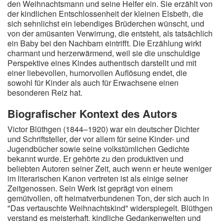
den Weihnachtsmann und seine Helfer ein. Sie erzählt von
der kindlichen Entschlossenheit der kleinen Elsbeth, die
sich sehnlichst ein lebendiges Brüderchen wünscht, und
von der amüsanten Verwirrung, die entsteht, als tatsächlich
ein Baby bei den Nachbarn eintrifft. Die Erzählung wirkt
charmant und herzerwärmend, weil sie die unschuldige
Perspektive eines Kindes authentisch darstellt und mit
einer liebevollen, humorvollen Auflösung endet, die
sowohl für Kinder als auch für Erwachsene einen
besonderen Reiz hat.
Biografischer Kontext des Autors
Victor Blüthgen (1844–1920) war ein deutscher Dichter
und Schriftsteller, der vor allem für seine Kinder- und
Jugendbücher sowie seine volkstümlichen Gedichte
bekannt wurde. Er gehörte zu den produktiven und
beliebten Autoren seiner Zeit, auch wenn er heute weniger
im literarischen Kanon vertreten ist als einige seiner
Zeitgenossen. Sein Werk ist geprägt von einem
gemütvollen, oft heimatverbundenen Ton, der sich auch in
"Das vertauschte Weihnachtskind" widerspiegelt. Blüthgen
verstand es meisterhaft, kindliche Gedankenwelten und