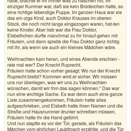
hatte, brachte er ihr immer was zu naschen mit. Ihr
einziger Kummer war, daß sie kein Brüderchen hatte, so
eine richtige lebendige Puppe. Im ganzen Haus war sie
das ein-zige Kind, auch Doktor Krauses im oberen
Stock, die noch nicht lange eingezogen waren, hat-ten
keine Kinder. Aber lieb war die Frau Doktor,
Elsbethchen durfte manchmal zu ihr hinauf-gehen mit
Fräulein, und dann spielte die Frau Doktor ganz richtig
mit ihr, als wenn sie auch ein kleines Mädchen wäre.
Weihnachten kam heran, und eines Abends erschien -
rate mal wer? Der Knecht Ruprecht.
Fräulein hatte schon vorher gesagt: Wo nur der Knecht
Ruprecht bleibt? Kommen wird er sicher. Wir müssen
uns nur überlegen, was wir uns zu Weihnachten
wünschen, damit wir ihm das sagen können." Das war
nun eine wichtige Sache. Es war denn auch eine ganze
Liste zusammengekommen, Fräulein hatte alles
aufgeschrieben, und Elsbeth hatte ihren Namen und die
Straße und Hausnummer drunter schreiben müssen,
Fräulein hatte ihr die Hand geführt.
Und nun stapfte es vor der Tür, gerade, als Fräulein das
Märchen vom ehrlichen Laubfrosch erzählte, und die Tür