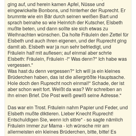
ging auf, und herein kamen Apfel, Nüsse und
eingewickelte Bonbons, und hinterher der Ruprecht. Er
brummte wie ein Bär durch seinen weißen Bart und
sprach beinahe so wie Heinrich der Kutscher, Elsbeth
mußte beten, und dann sollte sie sich etwas zu
Weihnachten wünschen. Da holte Fräulein den Zettel für
Elsbeth und auch ihren eigenen, und der Ruprecht ging
damit ab. Elsbeth war ja nun sehr befriedigt, und
Fräulein half mit auflesen; auf einmal aber schrie
Elsbeth: Fräulein, Fräulein -!" Was denn?" Ich habe was
vergessen."
Was hast du denn vergessen?" Ich will ja ein kleines
Brüderchen haben, das ist die allergrößte Hauptsache.
Hole doch den Ruprecht noch einmal!" Schade, der ist
aber schon weit fort. Weißt da was? Wir schreiben an
ihn einen Brief. Die Post weiß gewiß seine Adresse."
Das war ein Trost. Fräulein nahm Papier und Feder, und
Elsbeth mußte diktieren. Lieber Knecht Ruprecht!
Entschuldigen Sie, wenn ich störe" - so sagte nämlich
Fräulein immer zur Mama - ich wünsche mir am
allermeisten ein kleines Brüderchen, bitte, bitte! Es