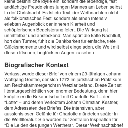
keine besinnliche Idylle ein, sondern die lebendige, fast
andächtige Freude eines jungen Mannes am Leben selbst
in der Christnacht. Es ist ein Text, der Weihnachten nicht
als folkloristisches Fest, sondern als einen intensiv
erlebten Augenblick der inneren Klarheit und
schöpferischen Begeisterung feiert. Die Wirkung ist
unmittelbar und ansteckend: Man spürt die kalte Nachtluft,
hört den Türmer, fühlt die Dankbarkeit für einfache, tiefe
Glücksmomente und wird selbst eingeladen, die Welt mit
diesen frischen, beglückten Augen zu sehen.
Biografischer Kontext
Verfasst wurde dieser Brief von einem 23-jährigen Johann
Wolfgang Goethe, der sich 1772 im juristischen Praktikum
am Reichskammergericht in Wetzlar befand. Diese Zeit ist
literaturgeschichtlich von enormer Bedeutung, denn hier
knüpfte er die Bekanntschaft mit Charlotte Buff – der
"Lotte" – und deren Verlobtem Johann Christian Kestner,
dem Adressaten des Briefes. Die intensiven, aber
aussichtslosen Gefühle für Charlotte mündeten später in
die Weltliteratur: Sie wurden zur zentralen Inspiration für
"Die Leiden des jungen Werthers". Dieser Weihnachtsbrief