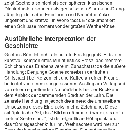
zeigt Goethe also nicht als den späteren klassischen
Dichterfürsten, sondern als genialischen Sturm-und-Drang-
Jüngling, der seine Emotionen und Natureindrücke
ungefiltert und kraftvoll in Worte fasst. Er dokumentiert
einen Schlüsselmoment vor der großen Werther-Krise.
Ausführliche Interpretation der
Geschichte
Goethes Brief ist mehr als nur ein Festtagsgruß. Er ist ein
kunstvoll komponiertes Miniaturstück Prosa, das mehrere
Schichten des Erlebens vereint. Zunächst ist da die äußere
Handlung: Der junge Goethe schreibt in der frühen
Christnacht bei Kerzenlicht und Kaffee an einen Freund,
berichtet von einem ausgelassenen Ausflug am Vortag und
von einem ergreifenden Naturerlebnis bei der Rückkehr –
dem Anblick der dämmernden Stadt an der Lahn. Die
zentrale Handlung ist jedoch die innere: die unmittelbare
Umsetzung dieses Eindrucks in eine Zeichnung. Dieser
schöpferische Akt, das "Bild so dämmernd warm, als es in
meiner Seele stand", ist der eigentliche Höhepunkt und
das "Christgeschenk" für ihn. Weihnachten wird hier zur
Feier der künstlerischen Eingebung. Die traditionellen