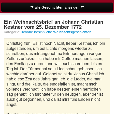
alle
Geschichten
anzeigen
Weihnachtsgeschichten
Ein Weihnachtsbrief an Johann Christian
Kestner vom 25. Dezember 1772
Adventsgeschichten
Kategorie:
schöne besinnliche Weihnachtsgeschichten
Besinnliche Weihnachtsgeschichten
Christtag früh. Es ist noch Nacht, lieber Kestner, ich bin
aufgestanden, um bei Lichte morgens wieder zu
Kurze Weihnachtsgeschichten
schreiben, das mir angenehme Erinnerungen voriger
Zeiten zurückruft; ich habe mir Coffee machen lassen,
Lustige Weihnachtsgeschichten
den Festtag zu ehren, und will euch schreiben, bis es
Tag ist. Der Türmer hat sein Lied schon geblasen, ich
Moderne Weihnachtsgeschichten
wachte darüber auf. Gelobet seist du, Jesus Christ! Ich
hab diese Zeit des Jahrs gar lieb, die Lieder, die man
Weihnachtsgeschichten für Kinder
singt, und die Kälte, die eingefallen ist, macht mich
Suche
vollends vergnügt. ich habe gestern einen herrlichen
Weihnachtsmärchen
Tag gehabt, ich fürchtete für den heutigen, aber der ist
auch gut begonnen, und da ist mirs fürs Enden nicht
Adventskalender
angst.