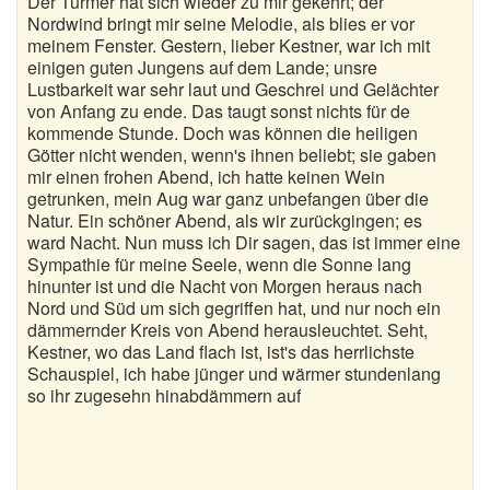
Der Türmer hat sich wieder zu mir gekehrt; der
Nordwind bringt mir seine Melodie, als blies er vor
meinem Fenster. Gestern, lieber Kestner, war ich mit
einigen guten Jungens auf dem Lande; unsre
Lustbarkeit war sehr laut und Geschrei und Gelächter
von Anfang zu ende. Das taugt sonst nichts für de
kommende Stunde. Doch was können die heiligen
Götter nicht wenden, wenn's ihnen beliebt; sie gaben
mir einen frohen Abend, ich hatte keinen Wein
getrunken, mein Aug war ganz unbefangen über die
Natur. Ein schöner Abend, als wir zurückgingen; es
ward Nacht. Nun muss ich Dir sagen, das ist immer eine
Sympathie für meine Seele, wenn die Sonne lang
hinunter ist und die Nacht von Morgen heraus nach
Nord und Süd um sich gegriffen hat, und nur noch ein
dämmernder Kreis von Abend herausleuchtet. Seht,
Kestner, wo das Land flach ist, ist's das herrlichste
Schauspiel, ich habe jünger und wärmer stundenlang
so ihr zugesehn hinabdämmern auf