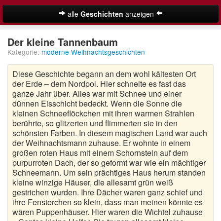
alle
Geschichten
anzeigen
Weihnachtsgeschichten
Der kleine Tannenbaum
Kategorie:
moderne Weihnachtsgeschichten
Adventsgeschichten
Diese Geschichte begann an dem wohl kältesten Ort
Besinnliche Weihnachtsgeschichten
der Erde – dem Nordpol. Hier schneite es fast das
ganze Jahr über. Alles war mit Schnee und einer
Kurze Weihnachtsgeschichten
dünnen Eisschicht bedeckt. Wenn die Sonne die
kleinen Schneeflöckchen mit ihren warmen Strahlen
Lustige Weihnachtsgeschichten
berührte, so glitzerten und flimmerten sie in den
schönsten Farben. In diesem magischen Land war auch
Moderne Weihnachtsgeschichten
der Weihnachtsmann zuhause. Er wohnte in einem
großen roten Haus mit einem Schornstein auf dem
Weihnachtsgeschichten für Kinder
purpurroten Dach, der so geformt war wie ein mächtiger
Suche
Schneemann. Um sein prächtiges Haus herum standen
Weihnachtsmärchen
kleine winzige Häuser, die allesamt grün weiß
gestrichen wurden. Ihre Dächer waren ganz schief und
Adventskalender
ihre Fensterchen so klein, dass man meinen könnte es
wären Puppenhäuser. Hier waren die Wichtel zuhause