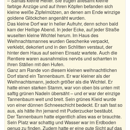
– Santas kleine Helfer. Sie trugen allesamt kleine
farbige Anzüge und auf ihren Köpfen befanden sich
kleine weiße Zipfelmützen, an denen am Ende winzige
goldene Glöckchen angenäht wurden.
Das kleine Dorf war in heller Aufruhr, denn schon bald
kam der Heilige Abend. In jeder Ecke, auf jeder Straße
wuselten kleine Wichtel herum. Im Haus des
Weihnachtsmannes wurden Geschenke verpackt,
verklebt, dekoriert und in den Schlitten verstaut, der
hinter dem Haus auf seinen Einsatz wartete. Auch die
Rentiere waren ausnahmslos nervös und scharrten in
ihren Ställen mit den Hufen.
Ganz am Rande von diesem kleinen weihnachtlichen
Dorf stand ein Tannenbaum. Er war kleiner als der
Weihnachtsmann, jedoch größer als die Wichtel. Er
hatte einen starken Stamm, war von oben bis unten mit
saftig grünen Nadeln übersäht – und er war der einzige
Tannenbaum weit und breit. Sein grünes Kleid wurde
von einer dünnen Schneeschicht bedeckt. Er sah fast so
aus, als hätte ihn jemand mit Puderzucker bestäubt.
Der Tannenbaum hatte eigentlich alles was er brauchte.
Sein Platz war schattig und Wasser war im Erdboden
genug zu finden. Zudem hatte er eine gute Sicht auf das