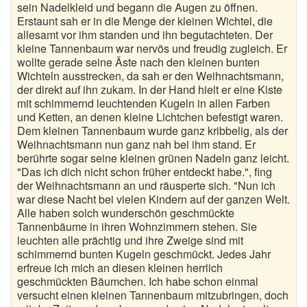
sein Nadelkleid und begann die Augen zu öffnen.
Erstaunt sah er in die Menge der kleinen Wichtel, die
allesamt vor ihm standen und ihn begutachteten. Der
kleine Tannenbaum war nervös und freudig zugleich. Er
wollte gerade seine Äste nach den kleinen bunten
Wichteln ausstrecken, da sah er den Weihnachtsmann,
der direkt auf ihn zukam. In der Hand hielt er eine Kiste
mit schimmernd leuchtenden Kugeln in allen Farben
und Ketten, an denen kleine Lichtchen befestigt waren.
Dem kleinen Tannenbaum wurde ganz kribbelig, als der
Weihnachtsmann nun ganz nah bei ihm stand. Er
berührte sogar seine kleinen grünen Nadeln ganz leicht.
"Das ich dich nicht schon früher entdeckt habe.", fing
der Weihnachtsmann an und räusperte sich. "Nun ich
war diese Nacht bei vielen Kindern auf der ganzen Welt.
Alle haben solch wunderschön geschmückte
Tannenbäume in ihren Wohnzimmern stehen. Sie
leuchten alle prächtig und ihre Zweige sind mit
schimmernd bunten Kugeln geschmückt. Jedes Jahr
erfreue ich mich an diesen kleinen herrlich
geschmückten Bäumchen. Ich habe schon einmal
versucht einen kleinen Tannenbaum mitzubringen, doch