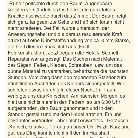
„Ruhe!“ peitschte durch den Raum, Augenpaare
kreisten verständnislos ins Leere, ein ganz leises
Knacken schwebte durch das Zimmer. Der Baum neigt
sich ganz langsam zur Seite und ließ sich fortan nicht
mehr arretieren. Der Fall wurde untersucht, der
Arretierungshebel und die daraus resultierende Kraft
drückt auf eine Kunststoffwandung von ca. 3 mm Stärke,
die hielt diesen Druck nicht aus (Fazit:
Fehlkonstruktion). Jetzt begann die Hektik, Schnell-
Reparatur war angesagt. Das Suchen nach Material,
das Sägen, Feilen, Kleben, Schrauben, usw. um das
dünne Material zu verstärken, beherrschte die nächsten
Stunden. Vorsichtig dann den reparierten Ständer zum
nächtlichen Aushärten des Klebers sichergestellt. Wir
schliefen etwas unruhig in dieser Nacht. Im Traum
verfolgte uns das Knirschen. Am nächsten Morgen, es
hielt uns nichts mehr in den Federn, so um 6:00 Uhr
aufgestanden, den Baum genommen und in den
Ständer gestellt und mit dem Hebel arretiert. Ein uns
bekanntes vertrautes - aber nicht erwartetes - Geräusch
„Knirsch, knacks …“ drang an unser Ohr. Fazit: Kurz und
gut, das Ding konnte nicht mit den im Haushalt