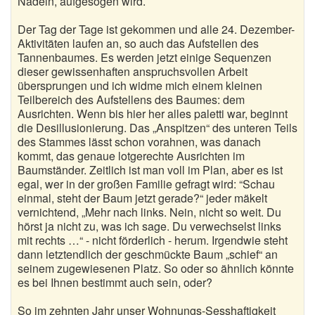
Nadeln, aufgesogen wird.
Der Tag der Tage ist gekommen und alle 24. Dezember-
Aktivitäten laufen an, so auch das Aufstellen des
Tannenbaumes. Es werden jetzt einige Sequenzen
dieser gewissenhaften anspruchsvollen Arbeit
übersprungen und ich widme mich einem kleinen
Teilbereich des Aufstellens des Baumes: dem
Ausrichten. Wenn bis hier her alles paletti war, beginnt
die Desillusionierung. Das „Anspitzen“ des unteren Teils
des Stammes lässt schon vorahnen, was danach
kommt, das genaue lotgerechte Ausrichten im
Baumständer. Zeitlich ist man voll im Plan, aber es ist
egal, wer in der großen Familie gefragt wird: “Schau
einmal, steht der Baum jetzt gerade?“ jeder mäkelt
vernichtend, „Mehr nach links. Nein, nicht so weit. Du
hörst ja nicht zu, was ich sage. Du verwechselst links
mit rechts …“ - nicht förderlich - herum. Irgendwie steht
dann letztendlich der geschmückte Baum „schief“ an
seinem zugewiesenen Platz. So oder so ähnlich könnte
es bei Ihnen bestimmt auch sein, oder?
So im zehnten Jahr unser Wohnungs-Sesshaftigkeit