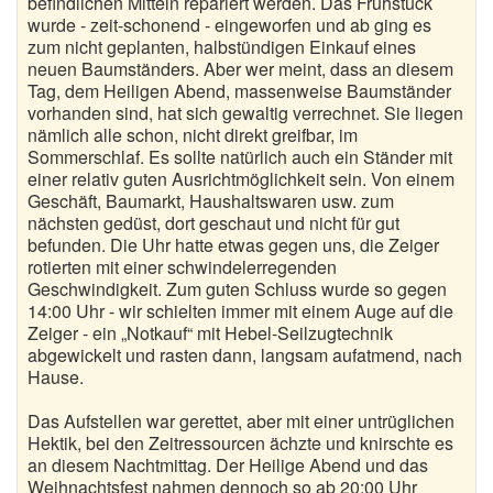
befindlichen Mitteln repariert werden. Das Frühstück
wurde - zeit-schonend - eingeworfen und ab ging es
zum nicht geplanten, halbstündigen Einkauf eines
neuen Baumständers. Aber wer meint, dass an diesem
Tag, dem Heiligen Abend, massenweise Baumständer
vorhanden sind, hat sich gewaltig verrechnet. Sie liegen
nämlich alle schon, nicht direkt greifbar, im
Sommerschlaf. Es sollte natürlich auch ein Ständer mit
einer relativ guten Ausrichtmöglichkeit sein. Von einem
Geschäft, Baumarkt, Haushaltswaren usw. zum
nächsten gedüst, dort geschaut und nicht für gut
befunden. Die Uhr hatte etwas gegen uns, die Zeiger
rotierten mit einer schwindelerregenden
Geschwindigkeit. Zum guten Schluss wurde so gegen
14:00 Uhr - wir schielten immer mit einem Auge auf die
Zeiger - ein „Notkauf“ mit Hebel-Seilzugtechnik
abgewickelt und rasten dann, langsam aufatmend, nach
Hause.
Das Aufstellen war gerettet, aber mit einer untrüglichen
Hektik, bei den Zeitressourcen ächzte und knirschte es
an diesem Nachtmittag. Der Heilige Abend und das
Weihnachtsfest nahmen dennoch so ab 20:00 Uhr