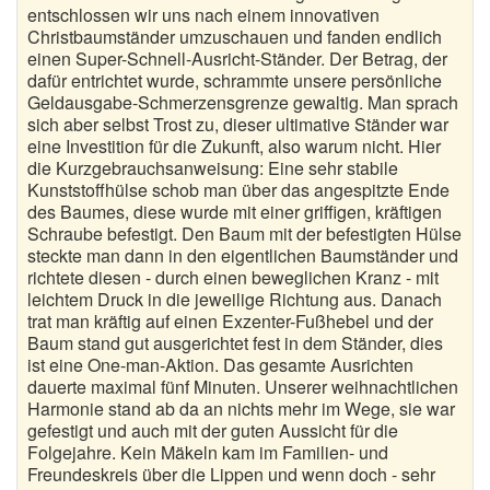
entschlossen wir uns nach einem innovativen
Christbaumständer umzuschauen und fanden endlich
einen Super-Schnell-Ausricht-Ständer. Der Betrag, der
dafür entrichtet wurde, schrammte unsere persönliche
Geldausgabe-Schmerzensgrenze gewaltig. Man sprach
sich aber selbst Trost zu, dieser ultimative Ständer war
eine Investition für die Zukunft, also warum nicht. Hier
die Kurzgebrauchsanweisung: Eine sehr stabile
Kunststoffhülse schob man über das angespitzte Ende
des Baumes, diese wurde mit einer griffigen, kräftigen
Schraube befestigt. Den Baum mit der befestigten Hülse
steckte man dann in den eigentlichen Baumständer und
richtete diesen - durch einen beweglichen Kranz - mit
leichtem Druck in die jeweilige Richtung aus. Danach
trat man kräftig auf einen Exzenter-Fußhebel und der
Baum stand gut ausgerichtet fest in dem Ständer, dies
ist eine One-man-Aktion. Das gesamte Ausrichten
dauerte maximal fünf Minuten. Unserer weihnachtlichen
Harmonie stand ab da an nichts mehr im Wege, sie war
gefestigt und auch mit der guten Aussicht für die
Folgejahre. Kein Mäkeln kam im Familien- und
Freundeskreis über die Lippen und wenn doch - sehr