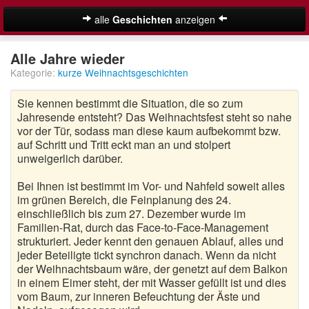
alle
Geschichten
anzeigen
Weihnachtsgeschichten
Alle Jahre wieder
Kategorie:
kurze Weihnachtsgeschichten
Adventsgeschichten
Sie kennen bestimmt die Situation, die so zum
Besinnliche Weihnachtsgeschichten
Jahresende entsteht? Das Weihnachtsfest steht so nahe
vor der Tür, sodass man diese kaum aufbekommt bzw.
Kurze Weihnachtsgeschichten
auf Schritt und Tritt eckt man an und stolpert
unweigerlich darüber.
Lustige Weihnachtsgeschichten
Bei Ihnen ist bestimmt im Vor- und Nahfeld soweit alles
Moderne Weihnachtsgeschichten
im grünen Bereich, die Feinplanung des 24.
einschließlich bis zum 27. Dezember wurde im
Weihnachtsgeschichten für Kinder
Familien-Rat, durch das Face-to-Face-Management
Suche
strukturiert. Jeder kennt den genauen Ablauf, alles und
Weihnachtsmärchen
jeder Beteiligte tickt synchron danach. Wenn da nicht
der Weihnachtsbaum wäre, der genetzt auf dem Balkon
Adventskalender
in einem Eimer steht, der mit Wasser gefüllt ist und dies
vom Baum, zur inneren Befeuchtung der Äste und