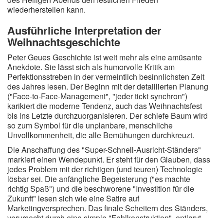
wiederherstellen kann.
Ausführliche Interpretation der
Weihnachtsgeschichte
Peter Geues Geschichte ist weit mehr als eine amüsante
Anekdote. Sie lässt sich als humorvolle Kritik am
Perfektionsstreben in der vermeintlich besinnlichsten Zeit
des Jahres lesen. Der Beginn mit der detaillierten Planung
("Face-to-Face-Management", "jeder tickt synchron")
karikiert die moderne Tendenz, auch das Weihnachtsfest
bis ins Letzte durchzuorganisieren. Der schiefe Baum wird
so zum Symbol für die unplanbare, menschliche
Unvollkommenheit, die alle Bemühungen durchkreuzt.
Die Anschaffung des "Super-Schnell-Ausricht-Ständers"
markiert einen Wendepunkt. Er steht für den Glauben, dass
jedes Problem mit der richtigen (und teuren) Technologie
lösbar sei. Die anfängliche Begeisterung ("es machte
richtig Spaß") und die beschworene "Investition für die
Zukunft" lesen sich wie eine Satire auf
Marketingversprechen. Das finale Scheitern des Ständers,
verursacht durch eine simple "Fehlkonstruktion", entlarvt