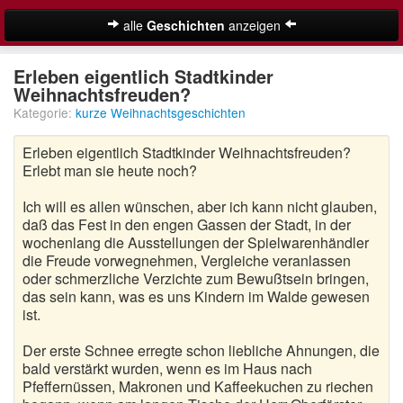
alle
Geschichten
anzeigen
Weihnachtsgeschichten
Erleben eigentlich Stadtkinder
Weihnachtsfreuden?
Adventsgeschichten
Kategorie:
kurze Weihnachtsgeschichten
Besinnliche Weihnachtsgeschichten
Erleben eigentlich Stadtkinder Weihnachtsfreuden?
Erlebt man sie heute noch?
Kurze Weihnachtsgeschichten
Ich will es allen wünschen, aber ich kann nicht glauben,
Lustige Weihnachtsgeschichten
daß das Fest in den engen Gassen der Stadt, in der
wochenlang die Ausstellungen der Spielwarenhändler
Moderne Weihnachtsgeschichten
die Freude vorwegnehmen, Vergleiche veranlassen
oder schmerzliche Verzichte zum Bewußtsein bringen,
Weihnachtsgeschichten für Kinder
das sein kann, was es uns Kindern im Walde gewesen
Suche
ist.
Weihnachtsmärchen
Der erste Schnee erregte schon liebliche Ahnungen, die
Adventskalender
bald verstärkt wurden, wenn es im Haus nach
Pfeffernüssen, Makronen und Kaffeekuchen zu riechen