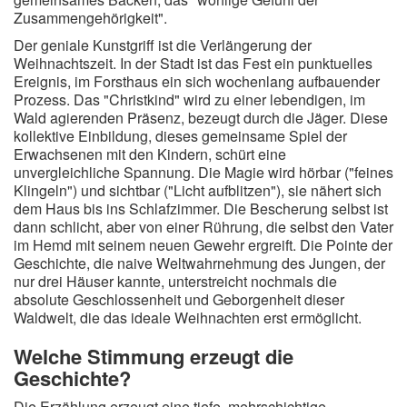
Zusammengehörigkeit".
Der geniale Kunstgriff ist die Verlängerung der
Weihnachtszeit. In der Stadt ist das Fest ein punktuelles
Ereignis, im Forsthaus ein sich wochenlang aufbauender
Prozess. Das "Christkind" wird zu einer lebendigen, im
Wald agierenden Präsenz, bezeugt durch die Jäger. Diese
kollektive Einbildung, dieses gemeinsame Spiel der
Erwachsenen mit den Kindern, schürt eine
unvergleichliche Spannung. Die Magie wird hörbar ("feines
Klingeln") und sichtbar ("Licht aufblitzen"), sie nähert sich
dem Haus bis ins Schlafzimmer. Die Bescherung selbst ist
dann schlicht, aber von einer Rührung, die selbst den Vater
im Hemd mit seinem neuen Gewehr ergreift. Die Pointe der
Geschichte, die naive Weltwahrnehmung des Jungen, der
nur drei Häuser kannte, unterstreicht nochmals die
absolute Geschlossenheit und Geborgenheit dieser
Waldwelt, die das ideale Weihnachten erst ermöglicht.
Welche Stimmung erzeugt die
Geschichte?
Die Erzählung erzeugt eine tiefe, mehrschichtige