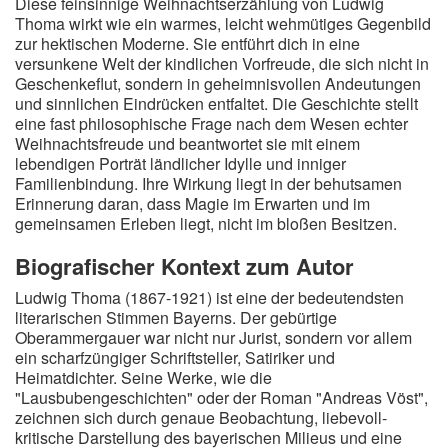
Diese feinsinnige Weihnachtserzählung von Ludwig
Thoma wirkt wie ein warmes, leicht wehmütiges Gegenbild
zur hektischen Moderne. Sie entführt dich in eine
versunkene Welt der kindlichen Vorfreude, die sich nicht in
Geschenkeflut, sondern in geheimnisvollen Andeutungen
und sinnlichen Eindrücken entfaltet. Die Geschichte stellt
eine fast philosophische Frage nach dem Wesen echter
Weihnachtsfreude und beantwortet sie mit einem
lebendigen Porträt ländlicher Idylle und inniger
Familienbindung. Ihre Wirkung liegt in der behutsamen
Erinnerung daran, dass Magie im Erwarten und im
gemeinsamen Erleben liegt, nicht im bloßen Besitzen.
Biografischer Kontext zum Autor
Ludwig Thoma (1867-1921) ist eine der bedeutendsten
literarischen Stimmen Bayerns. Der gebürtige
Oberammergauer war nicht nur Jurist, sondern vor allem
ein scharfzüngiger Schriftsteller, Satiriker und
Heimatdichter. Seine Werke, wie die
"Lausbubengeschichten" oder der Roman "Andreas Vöst",
zeichnen sich durch genaue Beobachtung, liebevoll-
kritische Darstellung des bayerischen Milieus und eine